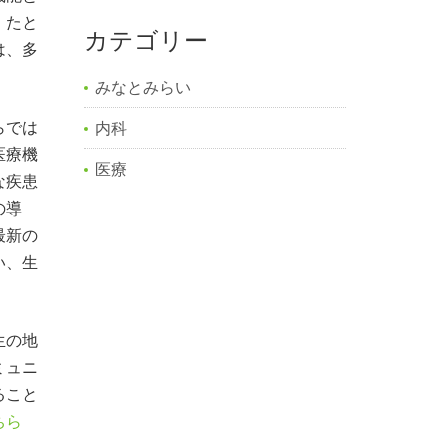
。たと
カテゴリー
は、多
みなとみらい
らでは
内科
医療機
医療
な疾患
の導
最新の
い、生
生の地
ミュニ
ること
ちら