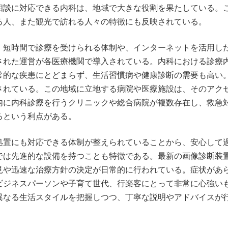
相談に対応できる内科は、地域で大きな役割を果たしている。
る人、また観光で訪れる人々の特徴にも反映されている。
、短時間で診療を受けられる体制や、インターネットを活用し
された運営が各医療機関で導入されている。内科における診療
常的な疾患にとどまらず、生活習慣病や健康診断の需要も高い
されている。この地域に立地する病院や医療施設は、そのアク
内に内科診療を行うクリニックや総合病院が複数存在し、救急
るという利点がある。
処置にも対応できる体制が整えられていることから、安心して
では先進的な設備を持つことも特徴である。最新の画像診断装
見や迅速な治療方針の決定が日常的に行われている。症状があ
ビジネスパーソンや子育て世代、行楽客にとって非常に心強い
異なる生活スタイルを把握しつつ、丁寧な説明やアドバイスが