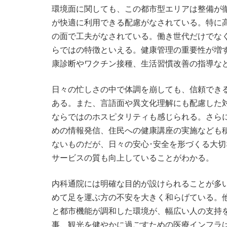
環境面に関しても、この都市型エリアは整備が
が快適に利用できる配慮がなされている。特に
の面で工夫がなされている。働き世代だけでな
らではの特徴といえる。健康管理の重要性が増
康診断やワクチン接種、生活習慣改善の指導な
日々の忙しさの中で体調を崩しても、信頼でき
ある。また、言語面や異文化理解にも配慮した
ならではのホスピタリティも感じられる。さら
めの情報発信、住民への健康講座の実施なども
ないものだが、日々の安心･安全を形づくる大
サービスの質も向上していることがわかる。
内科通院には明確な目的が設けられることが多
めて足を運ぶ方の不安を大きく和らげている。
と都市機能が調和した環境が、幅広い人の支持
事、観光を健やかに過ごすための医療インフラ