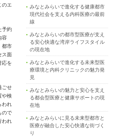
このエ
みなとみらいで進化する健康都市
現代社会を支える内科医療の最前
線
た予約
みなとみらいの都市型医療が支え
内容
る安心快適な湾岸ライフスタイル
。都市
の現在地
セス面
みなとみらいで進化する未来型医
対応を
療環境と内科クリニックの魅力発
見
過ごせ
みなとみらいの魅力と安心を支え
置や検
る都会型医療と健康サポートの現
らわれ
在地
もので
みなとみらいに見る未来型都市と
行われ
医療が融合した安心快適な街づく
り