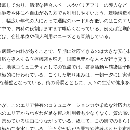
徹底しており、清潔な待合スペースやバリアフリーの導入など
高齢者や体に不自由がある方でも利用しやすいよう、建物構造
く、幅広い年代の人にとって通院のハードルが低いのはこのエ
す中で、内科の役割はますます幅広くなっている。例えば定期
どは、会社単位や個人利用のニーズとも直結している。
る病院や内科があることで、早期に対応できるのは大きな安心
対応を導入する医療機関も増え、国際色豊かな人々が行き交う
に、地域コミュニティとしての観点では、啓発活動や感染症予
積極的に行われている。こうした取り組みは、一朝一夕には実
切な基盤となっている。街の発展とともに、人々の生活や健康を
いが、このエリア特有のコミュニケーション力や柔軟な対応力
他のエリアからわざわざ足を運ぶ利用者も少なくなく、質の高
を集めている理由につながっている。総じて、この街での暮ら
は極めて充実している。海と空が広がる景観や洗練された都市