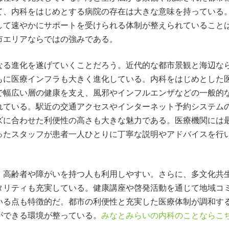
て、内科をはじめとする病院の存在は大きな意味を持っている
して速やかにサポートを受けられる体制が整えられていること
市エリアならではの強みである。
なる進化を遂げていくことだろう。近代的な都市景観と海辺な
もに医療インフラも大きく進化している。内科をはじめとした
で幅広い層の健康を支え、風邪やインフルエンザなどの一般的
れている。駅近の交通アクセスやインターネット予約システム
ズに合わせた利便性の高さも大きな魅力である。医療機関には
ったスタッフが患者一人ひとりに丁寧な説明やアドバイスを行
、高齢者や障がいを持つ人も利用しやすい。さらに、多文化共
タリティも充実している。健康講座や啓発活動を通じて地域コ
いる点も特徴的だ。都市の利便性と充実した医療体制が調和す
ができる環境が整っている。
みなとみらいの内科のことならこ