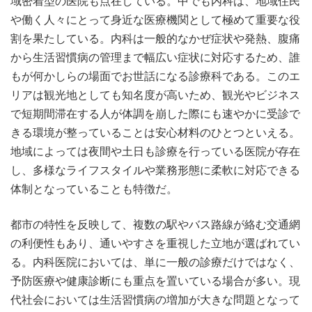
域密着型の医院も点在している。中でも内科は、地域住民
や働く人々にとって身近な医療機関として極めて重要な役
割を果たしている。内科は一般的なかぜ症状や発熱、腹痛
から生活習慣病の管理まで幅広い症状に対応するため、誰
もが何かしらの場面でお世話になる診療科である。このエ
リアは観光地としても知名度が高いため、観光やビジネス
で短期間滞在する人が体調を崩した際にも速やかに受診で
きる環境が整っていることは安心材料のひとつといえる。
地域によっては夜間や土日も診療を行っている医院が存在
し、多様なライフスタイルや業務形態に柔軟に対応できる
体制となっていることも特徴だ。
都市の特性を反映して、複数の駅やバス路線が絡む交通網
の利便性もあり、通いやすさを重視した立地が選ばれてい
る。内科医院においては、単に一般の診療だけではなく、
予防医療や健康診断にも重点を置いている場合が多い。現
代社会においては生活習慣病の増加が大きな問題となって