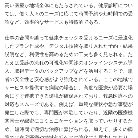
高い医療が地域全体にもたらされている。健康診断につい
ては、働く人々のニーズに応じて時間予約や短時間での受
診など、効率的なサービスも特徴的である。
仕事の合間を縫って健康チェックを受けるニーズに最適化
したプラン作成や、デジタル技術を取り入れた予約・結果
説明など、利便性を高めるための工夫も多く見られる。た
とえば受診の流れの可視化や問診のオンラインシステム導
入、取得データのバックアップなどを活用することで、患
者の安全性と安心感がより強化されている。ここの地域で
サービスを提供する病院の場合は、高度な医療が必要な場
合にすぐ連携できる環境が確保されており、救急医療への
対応もスムーズである。例えば、重篤な症状や急な事態が
発生した際でも、専門医が常駐していたり、近隣の医療機
関同士が綿密にコミュニケーションを取っていたりするた
め、短時間で適切な治療に繋げられる。加えて、多くの病
院では在宅医療や地域包括ケアの強化にも尽力しており、