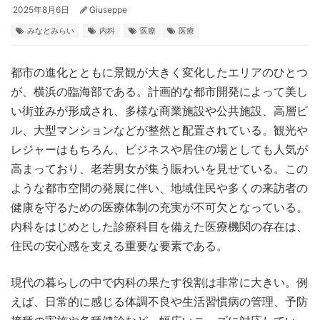
2025年8月6日
Giuseppe
みなとみらい
内科
医療
医療
都市の進化とともに景観が大きく変化したエリアのひとつ
が、横浜の臨海部である。
計画的な都市開発によって美し
い街並みが形成され、多様な商業施設や公共施設、高層ビ
ル、大型マンションなどが整然と配置されている。観光や
レジャーはもちろん、ビジネスや居住の場としても人気が
高まっており、老若男女が集う賑わいを見せている。この
ような都市空間の発展に伴い、地域住民や多くの来訪者の
健康を守るための医療体制の充実が不可欠となっている。
内科をはじめとした診療科目を備えた医療機関の存在は、
住民の安心感を支える重要な要素である。
現代の暮らしの中で内科の果たす役割は非常に大きい。例
えば、日常的に感じる体調不良や生活習慣病の管理、予防